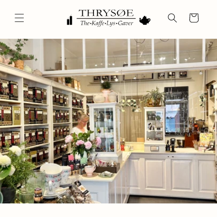
Gå til
indhold
Indkøbskurv