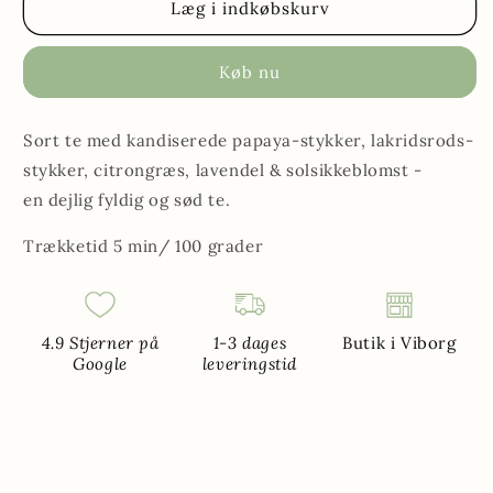
Mary
Mary
Læg i indkøbskurv
Te
Te
Køb nu
Sort te med kandiserede papaya-stykker, lakridsrods-
stykker, citrongræs, lavendel & solsikkeblomst -
en dejlig fyldig og sød te.
Trækketid 5 min/ 100 grader
4.9 Stjerner på
1-3 dages
Butik i Viborg
Google
leveringstid