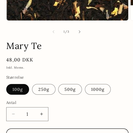
af
1
/
3
Mary Te
Normalpris
48,00 DKK
Inkl. Moms.
Størrelse
100g
250g
500g
1000g
Antal
Antal
Reducer
Øg
antallet
antallet
for
for